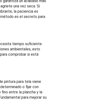
sólo garantiza un acabado más
agriete una vez seca. Si
brante, la paciencia es
e método es el secreto para
ecesita tiempo suficiente
ciones ambientales, esto
a para comprobar si está
de pintura para tela viene
 determinado o fijar con
fino entre la plancha y la
s fundamental para mejorar su