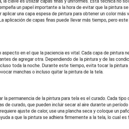
ra, la clave es utilizar capas finas y uniformes. Esta técnica no 
mpeña un papel importante a la hora de evitar que la pintura se 
 aplicar una capa espesa de pintura para obtener un color más vi
a aplicación de capas finas puede llevar más tiempo, pero est
 aspecto en el que la paciencia es vital. Cada capa de pintura n
ntes de agregar otra. Dependiendo de la pintura y de las condi
ncluso toda la noche. Durante este tiempo, evita tocar la pintur
ocar manchas o incluso quitar la pintura de la tela.
ar la permanencia de la pintura para tela es el curado. Cada tipo 
s de curado, que pueden incluir secar al aire durante un período
 requiere ajuste de calor, use una plancha seca y coloque un paño 
yuda a que la pintura se adhiera firmemente a la tela, lo cual e