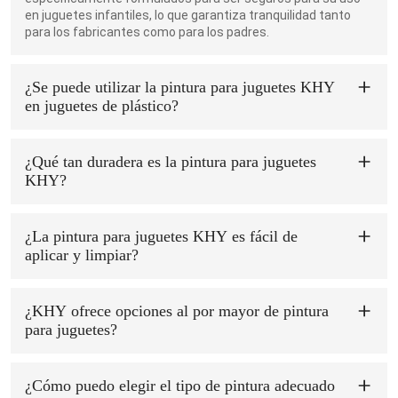
en juguetes infantiles, lo que garantiza tranquilidad tanto
para los fabricantes como para los padres.
¿Se puede utilizar la pintura para juguetes KHY
en juguetes de plástico?
Sí, nuestra gama incluye pintura específica para usar en
juguetes de plástico. Estas pinturas están diseñadas para
adherirse bien a superficies plásticas, proporcionando un
¿Qué tan duradera es la pintura para juguetes
acabado resistente y duradero que resiste el desconchado y
KHY?
el pelado.
Las pinturas para juguetes KHY están diseñadas para brindar
mayor durabilidad. Son resistentes a la decoloración, el
desconchado y el pelado, lo que garantiza que los juguetes
¿La pintura para juguetes KHY es fácil de
conserven su atractivo visual tras un uso y manipulación
aplicar y limpiar?
extensivos.
Nuestras pinturas para juguetes están diseñadas para
facilitar su aplicación con una cobertura suave y uniforme.
La limpieza también es sencilla, especialmente con nuestras
¿KHY ofrece opciones al por mayor de pintura
pinturas a base de agua, que se pueden limpiar con agua y
para juguetes?
jabón.
Sí, atendemos necesidades tanto minoristas como
mayoristas. Ofrecemos precios competitivos y opciones al
por mayor para empresas y minoristas, lo que garantiza que
¿Cómo puedo elegir el tipo de pintura adecuado