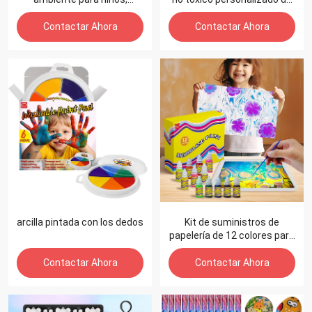
suministros profesionales,
12 colores 15ML que brilla
pintura acrílica que brilla en
en la pintura acrílica oscura
Contactar Ahora
Contactar Ahora
la oscuridad, colores
artísticos, venta al por
mayor, juego de pintura
acrílica de colores
arcilla pintada con los dedos
Kit de suministros de
papelería de 12 colores para
niños y niñas, Mini Kit de
pintura de marmoleado de
Contactar Ahora
Contactar Ahora
agua Gouache para niños,
juego de arte de mármol