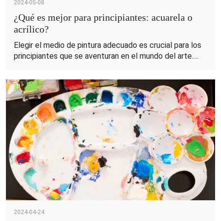
2024-05-08
¿Qué es mejor para principiantes: acuarela o
acrílico?
Elegir el medio de pintura adecuado es crucial para los
principiantes que se aventuran en el mundo del arte.
Establece las bases de su viaje artístico e influye en su
experiencia de aprendizaje. En este blog,
profundizaremos en el debate actual entre la acuarela y
las pinturas acrílicas, dos medios populares entre los
principiantes. Al brindar información y orientación,
nuestro objetivo es ayudar a los principiantes a tomar
decisiones informadas y embarcarse en sus esfuerzos
artísticos con confianza.
2024-04-24