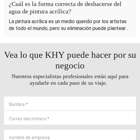
¿Cuál es la forma correcta de deshacerse del
agua de pintura acrílica?
La pintura acrílica es un medio querido por los artistas
de todo el mundo, pero su eliminación puede plantear
desafíos medioambientales. La eliminación inadecuada
del agua con pintura acrílica puede provocar la
contaminación de las vías fluviales y daños a la vida
Vea lo que KHY puede hacer por su
silvestre. Por lo tanto, es fundamental adoptar
métodos de eliminación adecuados para minimizar el
negocio
impacto ambiental. En esta guía, exploraremos formas
Nuestros especialistas profesionales están aquí para
efectivas de desechar cuidadosamente el agua de la
ayudarle en cada paso de su viaje.
pintura acrílica, garantizando tanto la creatividad como
la responsabilidad ambiental.
Nombre
*
Correo electrónico
*
nombre de empresa